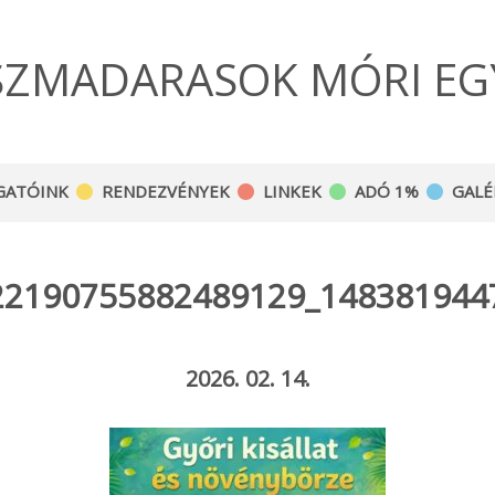
SZMADARASOK MÓRI EG
GATÓINK
RENDEZVÉNYEK
LINKEK
ADÓ 1%
GALÉ
22190755882489129_148381944
2026. 02. 14.