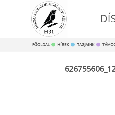
DÍ
FŐOLDAL
HÍREK
TAGJAINK
TÁMO
626755606_1