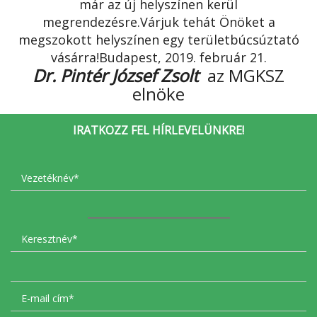
már az új helyszínen kerül
megrendezésre.Várjuk tehát Önöket a
megszokott helyszínen egy területbúcsúztató
vásárra!Budapest, 2019. február 21.
Dr. Pintér József Zsolt
az MGKSZ
elnöke
IRATKOZZ FEL HÍRLEVELÜNKRE!