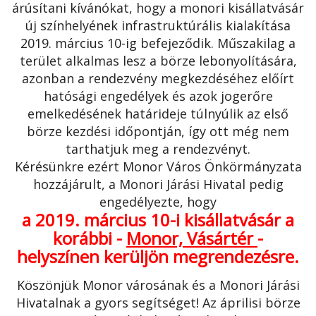
árúsítani kívánókat, hogy a monori kisállatvásár
új színhelyének infrastruktúrális kialakítása
2019. március 10-ig befejeződik. Műszakilag a
terület alkalmas lesz a börze lebonyolítására,
azonban a rendezvény megkezdéséhez előírt
hatósági engedélyek és azok jogerőre
emelkedésének határideje túlnyúlik az első
börze kezdési időpontján, így ott még nem
tarthatjuk meg a rendezvényt.
Kérésünkre ezért Monor Város Önkörmányzata
hozzájárult, a Monori Járási Hivatal pedig
engedélyezte, hogy
a 2019. március 10-i kisállatvásár a
korábbi -
Monor, Vásártér
-
helyszínen kerüljön megrendezésre.
Köszönjük Monor városának és a Monori Járási
Hivatalnak a gyors segítséget! Az áprilisi börze