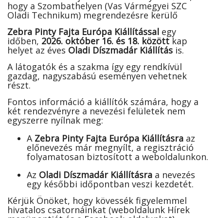
hogy a Szombathelyen (Vas Vármegyei SZC
Oladi Technikum) megrendezésre kerülő
Zebra Pinty Fajta Európa Kiállítással
egy
időben,
2026. október 16. és 18. között
kap
helyet az éves
Oladi Díszmadár Kiállítás
is.
A látogatók és a szakma így egy rendkívül
gazdag, nagyszabású eseményen vehetnek
részt.
Fontos információ a kiállítók számára, hogy a
két rendezvényre a nevezési felületek nem
egyszerre nyílnak meg:
A
Zebra Pinty Fajta Európa Kiállításra
az
előnevezés már megnyílt, a regisztráció
folyamatosan biztosított a weboldalunkon.
Az
Oladi Díszmadár Kiállításra
a nevezés
egy későbbi időpontban veszi kezdetét.
Kérjük Önöket, hogy kövessék figyelemmel
hivatalos csatornáinkat (weboldalunk Hírek