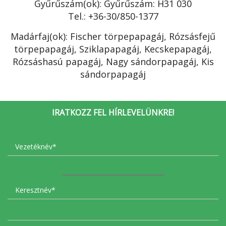
Gyűrűszám(ok): Gyűrűszám: H31 030
Tel.: +36-30/850-1377
Madárfaj(ok): Fischer törpepapagáj, Rózsásfejű
törpepapagáj, Sziklapapagáj, Kecskepapagáj,
Rózsáshasú papagáj, Nagy sándorpapagáj, Kis
sándorpapagáj
IRATKOZZ FEL HÍRLEVELÜNKRE!