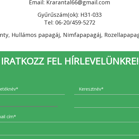
Email: Krarantal66@gmail.com
Gyűrűszám(ok): H31-033
Tel: 06-20/459-5272
inty, Hullámos papagáj, Nimfapapagáj, Rozellapapag
IRATKOZZ FEL HÍRLEVELÜNKRE!