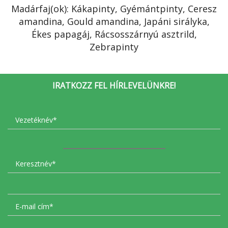
Madárfaj(ok): Kákapinty, Gyémántpinty, Ceresz
amandina, Gould amandina, Japáni sirályka,
Ékes papagáj, Rácsosszárnyú asztrild,
Zebrapinty
IRATKOZZ FEL HÍRLEVELÜNKRE!